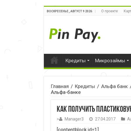
О проекте
Карт
ВОСКРЕСЕНЬЕ , АВГУСТ 9 2026
Кредиты
Микрозаймы
Главная
/
Кредиты
/
Альфа банк
Альфа-банке
Как получить пластикову
>
Manager3
27.04.2017
А
[contentblock id=1]