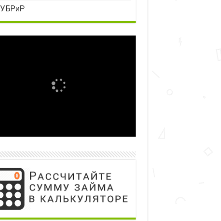
УБРиР