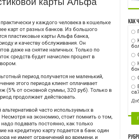
стиковой карты Альфа
Как 
 практически у каждого человека в кошельке
ее карт от разных банков. Из большого
ся пластиковые карты Альфа банка,
риоду и качеству обслуживания. Он
бо
тов даже на снятие наличных. Только по
аток средств будет начислен процент в
Н
овором.
бою
льготный период получается не маленький,
С
ечение этого периода клиент оплачивает
E
 (5% от основной суммы, 320 руб). Только в
ca
риод продолжает действовать.
Доб
й альтернативой часто используемых в
 Несмотря на экономию, стоит помнить о том,
 надо подавать постоянно, как только
ие на кредитную карту подается в банк один
Рубр
ора не имеет ограничений во времени, и