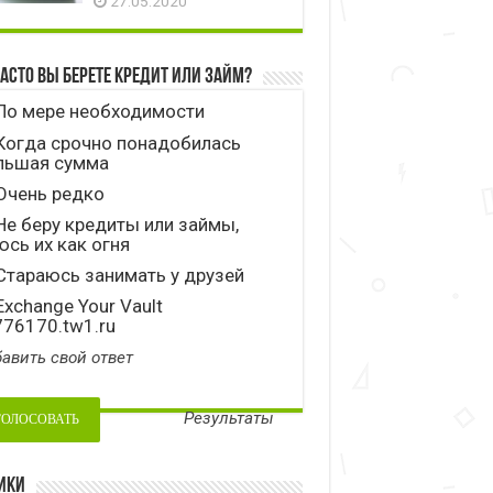
27.05.2020
часто вы берете кредит или займ?
По мере необходимости
Когда срочно понадобилась
льшая сумма
Очень редко
е беру кредиты или займы,
сь их как огня
тараюсь занимать у друзей
xchange Your Vault
776170.tw1.ru
авить свой ответ
Результаты
ики