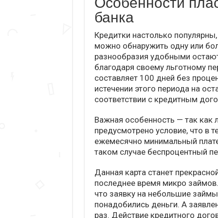
Особенности пла
банка
Кредитки настолько популярны,
можно обнаружить одну или бол
разнообразия удобными остают
благодаря своему льготному пе
составляет 100 дней без процен
истечении этого периода на ост
соответствии с кредитным дог
Важная особенность — так как 
предусмотрено условие, что в т
ежемесячно минимальный платеж
таком случае беспроцентный пе
Данная карта станет прекрасно
последнее время микро займов.
что заявку на небольшие займы
понадобились деньги. А заявлен
раз. Действие кредитного догов