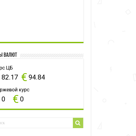
ы валют
рс ЦБ
$
€
82.17
94.84
ржевой курс
$
€
0
0