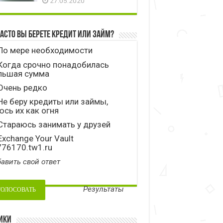
27.05.2020
часто вы берете кредит или займ?
По мере необходимости
Когда срочно понадобилась
льшая сумма
Очень редко
е беру кредиты или займы,
сь их как огня
тараюсь занимать у друзей
xchange Your Vault
776170.tw1.ru
авить свой ответ
Результаты
ики