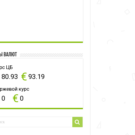
ы валют
рс ЦБ
$
€
80.93
93.19
ржевой курс
$
€
0
0