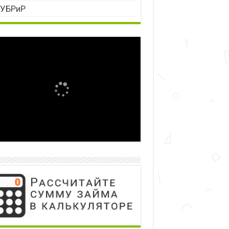
УБРиР