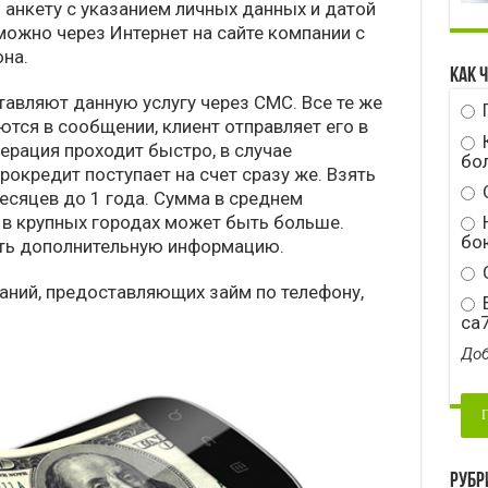
анкету с указанием личных данных и датой
можно через Интернет на сайте компании с
на.
Как 
тавляют данную услугу через СМС. Все те же
тся в сообщении, клиент отправляет его в
перация проходит быстро, в случае
бо
окредит поступает на счет сразу же. Взять
есяцев до 1 года. Сумма в среднем
Н
, в крупных городах может быть больше.
бою
ать дополнительную информацию.
С
аний, предоставляющих займ по телефону,
E
ca
Доб
Рубр