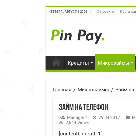
О проекте
Карта са
ЧЕТВЕРГ , АВГУСТ 6 2026
Кредиты
Микрозаймы
Главная
/
Микрозаймы
/
Займ на
Займ на телефон
>
Manager2
29.04.2017
М
2,644 Views
[contentblock id=1]