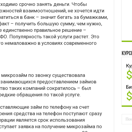
бходимо срочно занять деньги. Чтобы
ожностей взаимоотношений, не хочется идти
атиться в банк – значит бегать за бумажками,
 факт – получить большую сумму, чем нужно,
ае единственно правильное решение –
О. Популярность такой услуги растет. Это
что немаловажно в условиях современного
Курс
Ку
а микрозайм по звонку существовала
х, занимающихся предоставлением займов
Би
тво таких компаний сократилось – был
редкие обращения по такой услуге.
оставляющие займ по телефону на счет
рения средства на телефон поступают сразу
ерации является срок использования
ступает заявка на получение микрозайма по