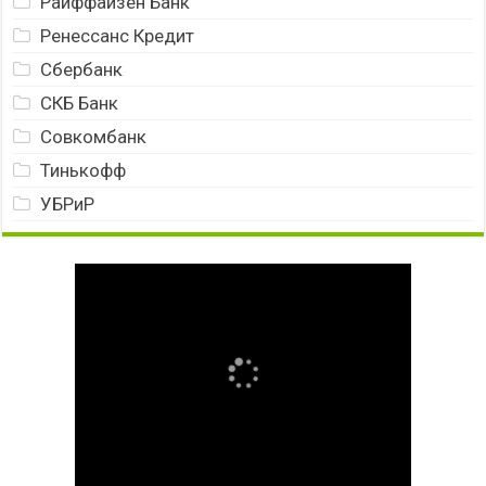
Райффайзен Банк
Ренессанс Кредит
Сбербанк
СКБ Банк
Совкомбанк
Тинькофф
УБРиР