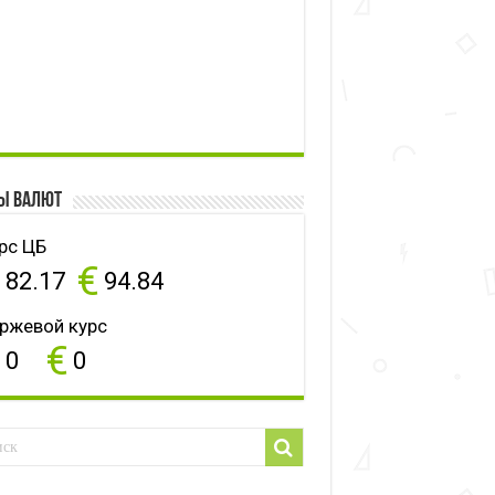
ы валют
рс ЦБ
$
€
82.17
94.84
ржевой курс
$
€
0
0