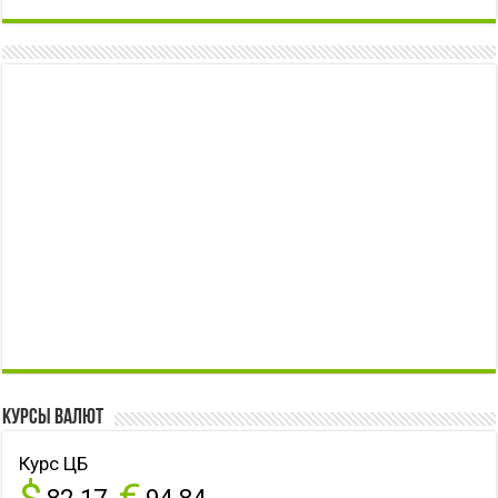
Курсы валют
Курс ЦБ
$
€
82.17
94.84