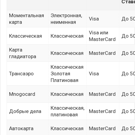
Ставк
Моментальная
Электронная,
Visa
До 5
карта
неименная
Visa или
Классическая
Классическая
До 5
MasterCard
Карта
Классическая
MasterCard
До 5
гладиатора
Классическая
Трансаэро
Золотая
Visa
До 5
Платиновая
Mnogocard
Классическая
MasterCard
До 5
Классическая,
Добрые дела
MasterCard
До 5
платиновая
Автокарта
Классическая
MasterCard
До 5