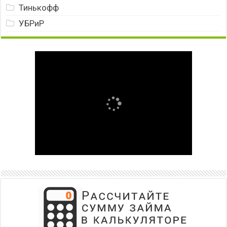
Тинькофф
УБРиР