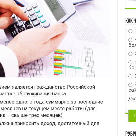
Как 
бо
Н
бою
С
E
вием является гражданство Российской
ca
частке обслуживания банка.
Доб
 менее одного года суммарно за последние
 месяцев на текущем месте работы (для
ка – свыше трех месяцев).
олжна приносить доход, достаточный для
Рубр