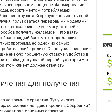
ся в непрерывном процессе. Формирование
моды, ассортиментом потребляемых
, большинству людей присуще повышать свой
олучия, пользоваться передовыми моделями
но, к сожалению, не все могут это себе
пособов получить желаемое – это взять
ь, сейчас каждый банк может предложить
тных программ, но одной из самых
Курс
требительский кредит». Он получил признание
ющие низкую процентную ставку и удобство в
Ку
чить займ доступна обширной аудитории – от
при этом клиент должен отвечать
Би
ничения для получения
ар на заемные средства. Тут у многих
ер, со скольки лет дают кредит в Сбербанке?
ключает ряд основных аспектов: