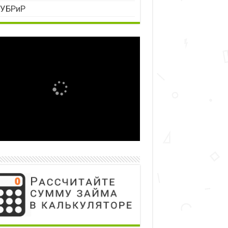
УБРиР