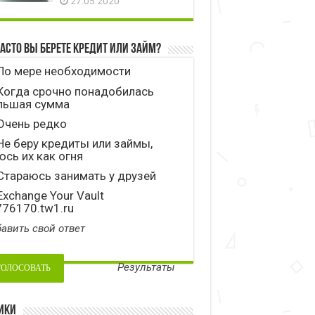
27.05.2020
часто вы берете кредит или займ?
По мере необходимости
Когда срочно понадобилась
льшая сумма
Очень редко
е беру кредиты или займы,
сь их как огня
тараюсь занимать у друзей
xchange Your Vault
776170.tw1.ru
авить свой ответ
Результаты
ики