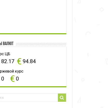
ы валют
рс ЦБ
$
€
82.17
94.84
ржевой курс
$
€
0
0