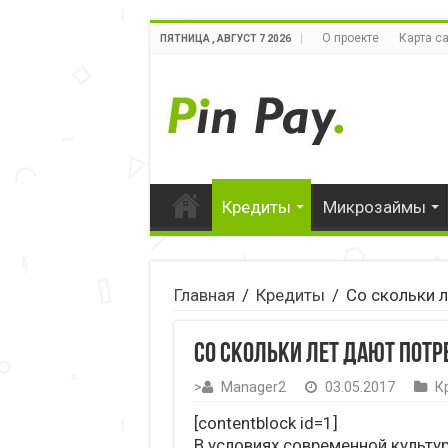
О проекте
Карта с
ПЯТНИЦА , АВГУСТ 7 2026
Кредиты
Микрозаймы
Главная
/
Кредиты
/
Со скольки 
Со скольки лет дают пот
>
Manager2
03.05.2017
К
[contentblock id=1]
В условиях современной культу