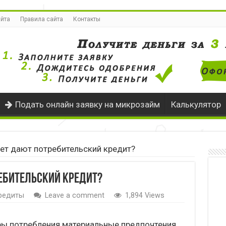
айта
Правила сайта
Контакты
Подать онлайн заявку на микрозайм
Калькулятор
лет дают потребительский кредит?
ребительский кредит?
редиты
Leave a comment
1,894 Views
ры потребления материальные предпочтения