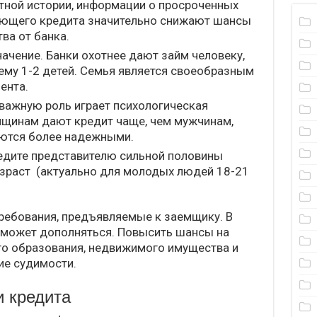
тной истории, информации о просроченных
ующего кредита значительно снижают шансы
ва от банка.
ачение. Банки охотнее дают займ человеку,
му 1-2 детей. Семья является своеобразным
ента.
оважную роль играет психологическая
нщинам дают кредит чаще, чем мужчинам,
аются более надежными.
редите представителю сильной половины
зраст (актуально для молодых людей 18-21
ребования, предъявляемые к заемщику. В
 может дополняться. Повысить шансы на
го образования, недвижимого имущества и
ие судимости.
 кредита