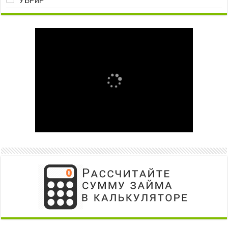
УБРиР