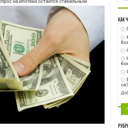
спрос на ипотеки остается стабильным.
Как 
бо
Н
бою
С
E
ca
Доб
Рубр