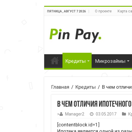
О проекте
Карта с
ПЯТНИЦА , АВГУСТ 7 2026
Кредиты
Микрозаймы
Главная
/
Кредиты
/
В чем отличи
В чем отличия ипотечного
>
Manager2
03.05.2017
К
[contentblock id=1]
Ипотека является одной из раз