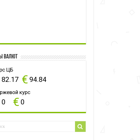
ы валют
рс ЦБ
$
€
82.17
94.84
ржевой курс
$
€
0
0