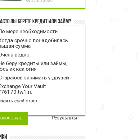
27.05.2020
часто вы берете кредит или займ?
По мере необходимости
Когда срочно понадобилась
льшая сумма
Очень редко
е беру кредиты или займы,
сь их как огня
тараюсь занимать у друзей
xchange Your Vault
776170.tw1.ru
авить свой ответ
Результаты
ики