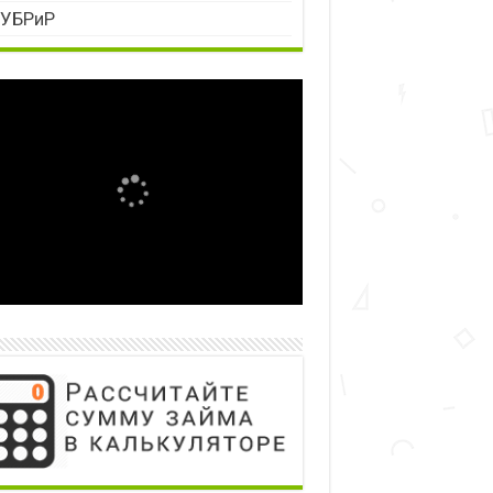
УБРиР