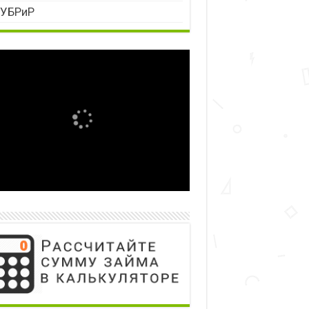
УБРиР