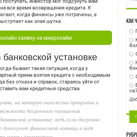
о поступать, инвестор мог подсунуть вам
 на все время возвращения кредита.
К
бегают, когда финансы уже потрачены, а
ыступает как злая шутка.
Как 
нлайн заявку на микрозайм
бо
в банковской установке
Н
бою
огда бывает такая ситуация, когда у
артный прием взятия кредита с необходимым
С
а без отказа и справок, стараясь уйти от
E
ставить вам кредитные средства.
ca
Доб
 сумма, на которую наложены проценты и
озможности досрочного погашения
банковской установке, ведь если досрочно
е дополучит финансовой помощи в виде
Рубр
ти суммы ежемесячно.