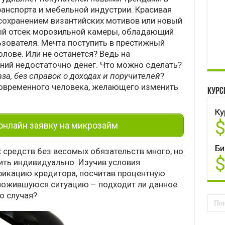
ранспорта и мебельной индустрии. Красивая
 сохранением византийских мотивов или новый
ый отсек морозильной камеры, обладающий
зователя. Мечта поступить в престижный
олове. Или не останется? Ведь на
ний недостаточно денег. Что можно сделать?
аза, без справок
о доходах
и поручителей
?
современного человека, желающего изменить
Курс
Ку
нлайн заявку на микрозайм
Би
 средств без весомых обязательств много, но
ить индивидуально. Изучив условия
фикацию кредитора, посчитав процентную
сложившуюся ситуацию – подходит ли данное
о случая?