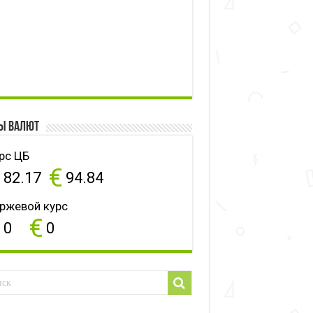
ы валют
рс ЦБ
$
€
82.17
94.84
ржевой курс
$
€
0
0