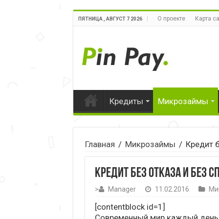
О проекте
Карта с
ПЯТНИЦА , АВГУСТ 7 2026
Кредиты
Микрозаймы
Главная
/
Микрозаймы
/
Кредит б
Кредит без отказа и без с
>
Manager
11.02.2016
Ми
[contentblock id=1]
Современный мир каждый день 