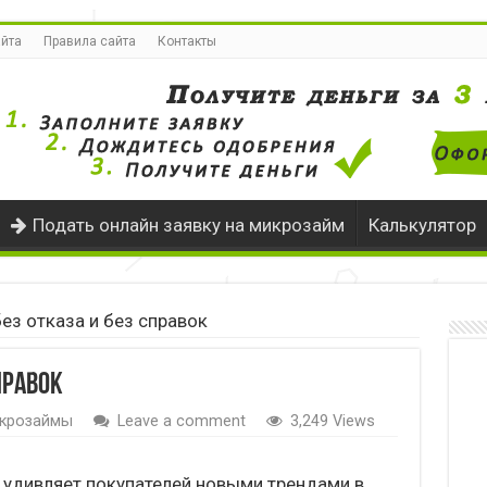
айта
Правила сайта
Контакты
Подать онлайн заявку на микрозайм
Калькулятор
ез отказа и без справок
правок
крозаймы
Leave a comment
3,249 Views
удивляет покупателей новыми трендами в