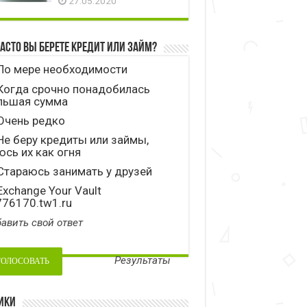
27.05.2020
часто вы берете кредит или займ?
По мере необходимости
Когда срочно понадобилась
льшая сумма
Очень редко
е беру кредиты или займы,
сь их как огня
тараюсь занимать у друзей
xchange Your Vault
776170.tw1.ru
авить свой ответ
Результаты
ики