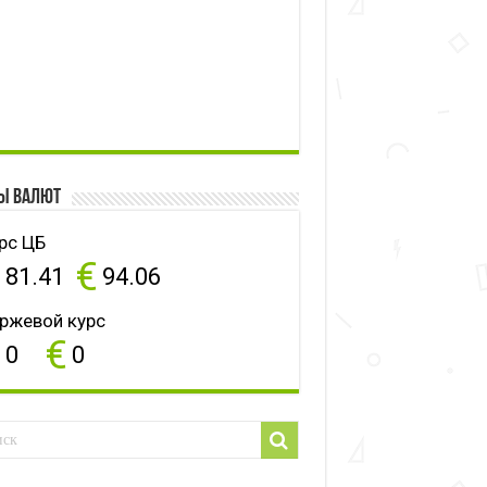
ы валют
рс ЦБ
$
€
81.41
94.06
ржевой курс
$
€
0
0