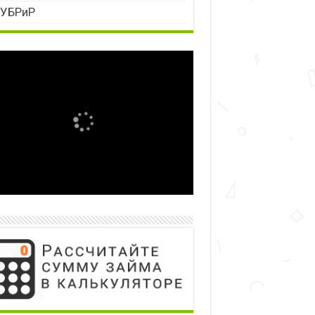
УБРиР