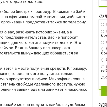
ут, что делать дальше.
аиболее быстрых процедур. В компании Займ
н на официальном сайте компании, избавит от
Как 
 организация предоставит также по телефону.
я о вас, разбирать историю жизни, а в
бо
го предпринимательства. Вас не попросят
ции, для чего хотите получить деньги. Это
аймов. Ведь в банке у вас наверняка
Н
бою
стоятельств вынуждающих обращаться за
С
E
ается в месте получения средств. К примеру,
ca
анка, то сделать это получится, только
Доб
лично присутствуя в офисе. Микрофинансовые
тепень свободы удаленного доступа, нужно
полнения заявки едва ли занимает и несколько
икрозайм можно получить наиболее удобным
Рубр