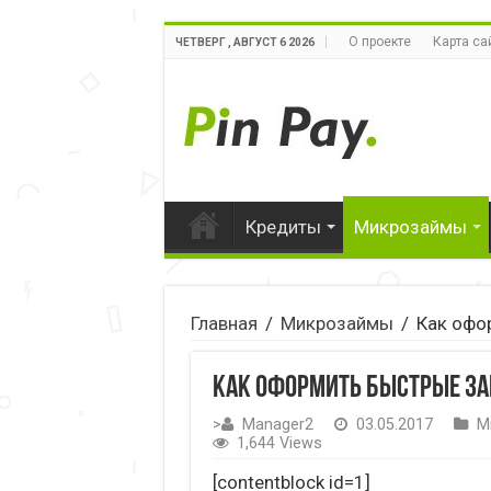
О проекте
Карта са
ЧЕТВЕРГ , АВГУСТ 6 2026
Кредиты
Микрозаймы
Главная
/
Микрозаймы
/
Как офо
Как оформить быстрые за
>
Manager2
03.05.2017
М
1,644 Views
[contentblock id=1]