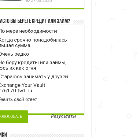
27.05.2020
часто вы берете кредит или займ?
По мере необходимости
Когда срочно понадобилась
льшая сумма
Очень редко
е беру кредиты или займы,
сь их как огня
тараюсь занимать у друзей
xchange Your Vault
776170.tw1.ru
авить свой ответ
Результаты
ики