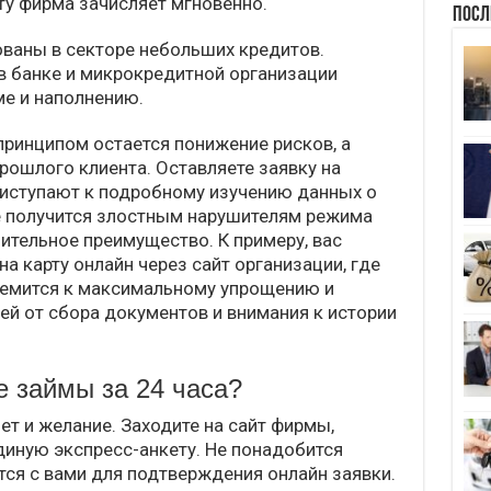
ту фирма зачисляет мгновенно.
Посл
ованы в секторе небольших кредитов.
в банке и микрокредитной организации
ме и наполнению.
ринципом остается понижение рисков, а
рошлого клиента. Оставляете заявку на
риступают к подробному изучению данных о
 не получится злостным нарушителям режима
ительное преимущество. К примеру, вас
на карту онлайн через сайт организации, где
ремится к максимальному упрощению и
ей от сбора документов и внимания к истории
 займы за 24 часа?
т и желание. Заходите на сайт фирмы,
диную экспресс-анкету. Не понадобится
тся с вами для подтверждения онлайн заявки.