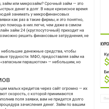
, займ или микрозайм? Срочный займ — это
ыстрых денег в долг. В наше кризисное время
людей занимать у микрофинансовых
явки как раз в такие фирмы, и это понятно,
ую помощь в них легче, чем даже в самом
лайн займ 24 (круглосуточный) приходит на
возможно решить финансовые затруднения, не
Курс
 небольшие денежные средства, чтобы
Ку
вые трудности. МФО, предоставляя займ на
м «запасным парашютом» — небольшим, но
Би
мов
ии малых кредитов через сайт огромно — их
ают скорость, с которой принимаются
полнив поля заявки, вам не придется долго
 процедура зачисления денег. Займ по вашим