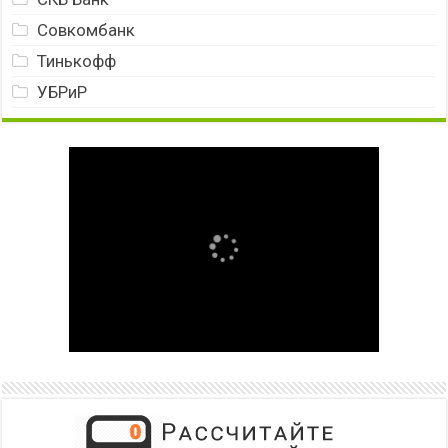
Совкомбанк
Тинькофф
УБРиР