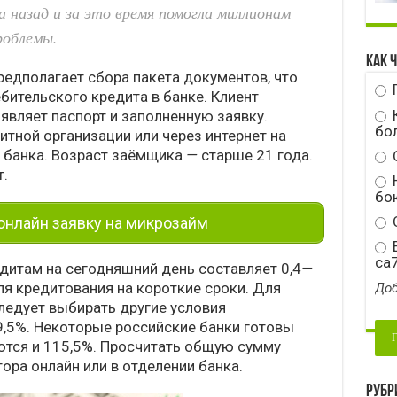
а назад и за это время помогла миллионам
роблемы.
Как 
редполагает сбора пакета документов, что
бительского кредита в банке. Клиент
вляет паспорт и заполненную заявку.
бо
итной организации или через интернет на
 банка. Возраст заёмщика
—
старше 21 года.
т.
Н
бою
С
нлайн заявку на микрозайм
E
ca
дитам на сегодняшний день составляет 0,4
—
ля кредитования на короткие сроки. Для
Доб
ледует выбирать другие условия
9,5%. Некоторые российские банки готовы
аются и 115,5%. Просчитать общую сумму
ора онлайн или в отделении банка.
Рубр