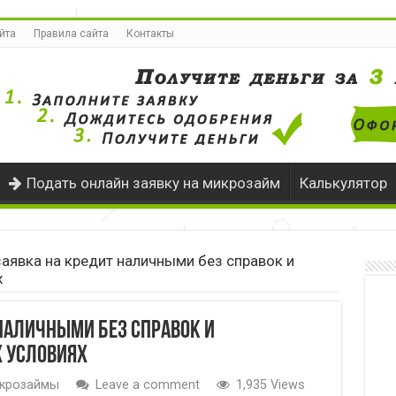
йта
Правила сайта
Контакты
Подать онлайн заявку на микрозайм
Калькулятор
аявка на кредит наличными без справок и
х
наличными без справок и
 условиях
крозаймы
Leave a comment
1,935 Views