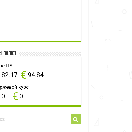
ы валют
рс ЦБ
$
€
82.17
94.84
ржевой курс
$
€
0
0