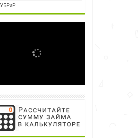
УБРиР