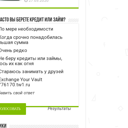
27.05.2020
часто вы берете кредит или займ?
По мере необходимости
Когда срочно понадобилась
льшая сумма
Очень редко
е беру кредиты или займы,
сь их как огня
тараюсь занимать у друзей
xchange Your Vault
776170.tw1.ru
авить свой ответ
Результаты
ики