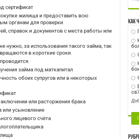
од сертификат
покупке жилища и предоставить всю
Как 
ым органам для проверки.
ей, справок и документов с места работы или
бо
не нужно, за использования такого займа, так
вращаются в короткие сроки.
проводится.
Н
бою
учения займа под маткапитал
С
чность обоих супругов или в некоторых
E
ca
ификат
Доб
аключении или расторжения брака
а или усыновление
ного лицевого счёта
алогоплательщика
илища
Рубр