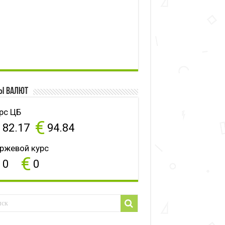
ы валют
рс ЦБ
$
€
82.17
94.84
ржевой курс
$
€
0
0