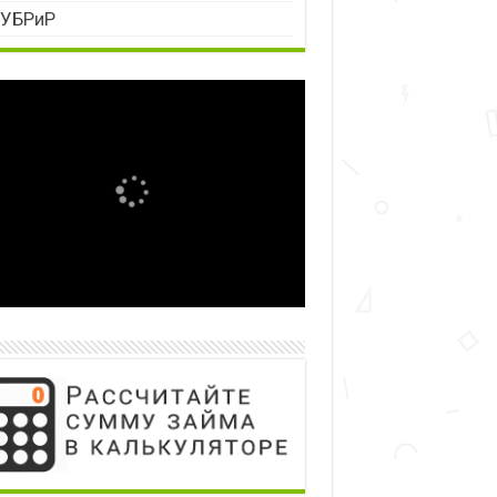
УБРиР