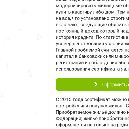
модернизировать жилищные обст
купить квартиру либо дом. Тем 
не все, что установлено строги
включают следующие обязатель
постоянный доход который над
история кредита. По статистик
усовершенствования условий жи
Главной проблемой считается п
капитал в банковских или микр
регистрации и соблюдения абсо
использования сертификата яв
Оформить о
С 2015 года сертификат можно п
постройку или покупку жилья.
Приобретаемое жильё должно н
Федерации; жильё приобретенн
оформляется не только на родит