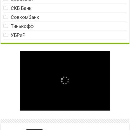
СКБ Банк
Совкомбанк
Тинькофф
УБРиР