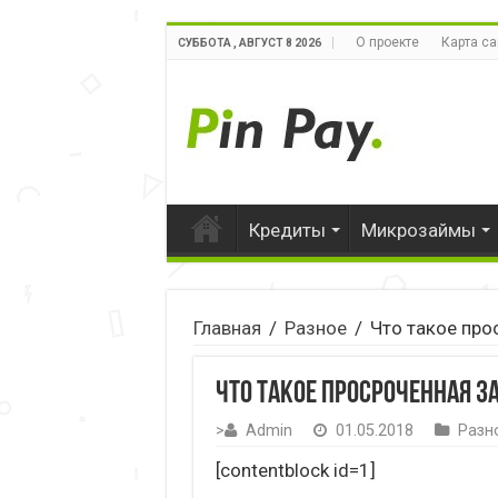
О проекте
Карта са
СУББОТА , АВГУСТ 8 2026
Кредиты
Микрозаймы
Главная
/
Разное
/
Что такое про
Что такое просроченная 
>
Admin
01.05.2018
Разн
[contentblock id=1]