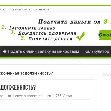
йта
Правила сайта
Контакты
Подать онлайн заявку на микрозайм
Калькулятор
сроченная задолженность?
задолженность?
ое
Leave a comment
1,755 Views