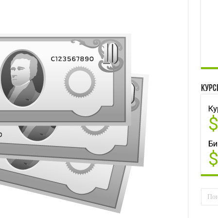
Курс
Ку
Би