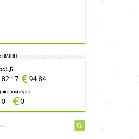
ы валют
рс ЦБ
$
€
82.17
94.84
ржевой курс
$
€
0
0