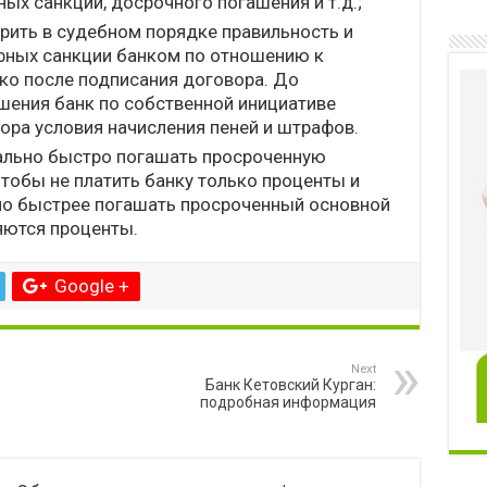
ых санкций, досрочного погашения и т.д.;
рить в судебном порядке правильность и
фных санкции банком по отношению к
ько после подписания договора. До
шения банк по собственной инициативе
ора условия начисления пеней и штрафов.
мально быстро погашать просроченную
тобы не платить банку только проценты и
но быстрее погашать просроченный основной
ляются проценты.
Google +
Next
Банк Кетовский Курган:
подробная информация