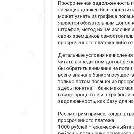
Просроченная задолженность по
заемщик должен был заплатить
может узнать из графика погаш
является обязательным дополне
штрафов, метод их начисления 
своих заемщиков самостоятель
просроченного платежа либо от
Детальные условия начисления
читать в кредитном договоре пе
бы обратить внимание на пога
всего вначале банком осуществ
только потом погашение просро
здесь понятна – банк максимал
в виде процентов и штрафов, а
задолженность, как базу для н
Рассмотрим пример, когда штр
просроченного платежа.
1000 рублей – ежемесячный пла
рублей – погашение основного 