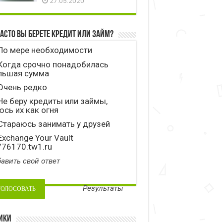
27.05.2020
часто вы берете кредит или займ?
По мере необходимости
Когда срочно понадобилась
льшая сумма
Очень редко
е беру кредиты или займы,
сь их как огня
тараюсь занимать у друзей
xchange Your Vault
776170.tw1.ru
авить свой ответ
Результаты
ики