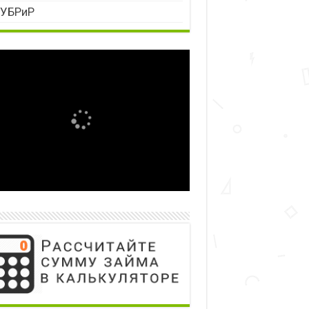
УБРиР