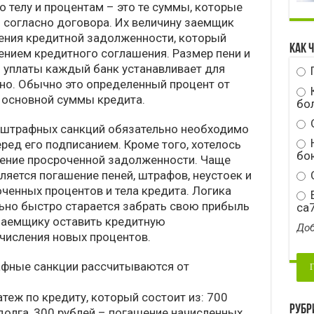
 телу и процентам – это те суммы, которые
 согласно договора. Их величину заемщик
ения кредитной задолженности, который
Как 
нием кредитного соглашения. Размер пени и
и уплаты каждый банк устанавливает для
но. Обычно это определенный процент от
 основной суммы кредита.
бо
 штрафных санкций обязательно необходимо
Н
ред его подписанием. Кроме того, хотелось
бою
шение просроченной задолженности. Чаще
ляется погашение пеней, штрафов, неустоек и
С
ченных процентов и тела кредита. Логика
E
ьно быстро старается забрать свою прибыль
ca
 заемщику оставить кредитную
Доб
ачисления новых процентов.
афные санкции рассчитываются от
теж по кредиту, который состоит из: 700
Рубр
долга, 300 рублей – погашение начисленных