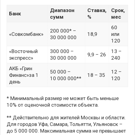
Диапазон
Ставка,
Срок,
Банк
сумм
%
мес
60
200 000* –
«Совкомбанк»
18,9
или
30 000 000
120
«Восточный
300 000 –
13 –
9,9 – 26
экспресс»
30 000 000
240
АКБ «Грин
50 000 –
12 –
Финанс»за 1
18 – 35
10 000 000**
120
день
* Минимальный размер не может быть меньше
10% от оценочной стоимости объекта.
** Действительно для жителей Москвы и области.
Для городов Уфа, Самара, Тольятти, Ульяновск –
до 5 000 000. Максимальная сумма не превышает