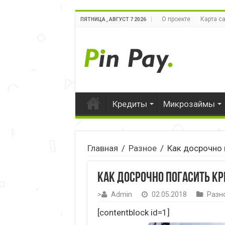
О проекте
Карта с
ПЯТНИЦА , АВГУСТ 7 2026
Кредиты
Микрозаймы
Главная
/
Разное
/
Как досрочно 
Как досрочно погасить кр
>
Admin
02.05.2018
Разн
[contentblock id=1]