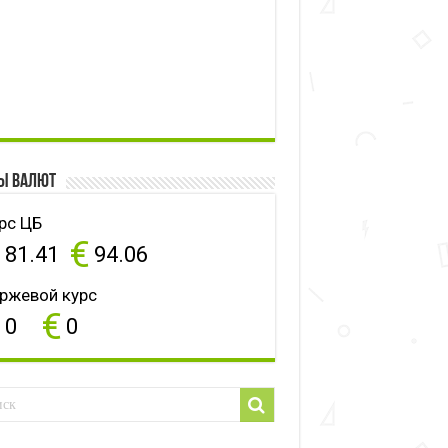
ы валют
рс ЦБ
$
€
81.41
94.06
ржевой курс
$
€
0
0