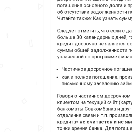
погашения основного долга и п
об отсутствии задолженности п
Читайте также: Как узнать сум
Следует отметить, что если с 
больше 30 календарных дней, 
кредит досрочно не является о
суммы общей задолженности по 
уплаченной по программе фина
Частичное досрочное погашен
как и полное погашение, про
письменному заявлению заёмщ
Говоря о частичном досрочном 
клиентом на текущий счёт (карт
банкоматы Совкомбанка и други
отделения связи и т.п. произв
кредита»
не считается и не я
точки зрения банка. Для погаш