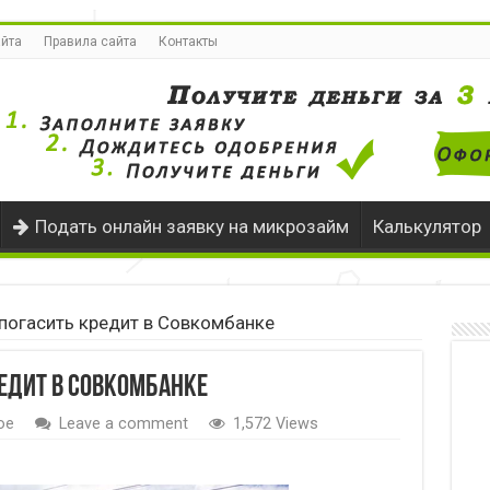
айта
Правила сайта
Контакты
Подать онлайн заявку на микрозайм
Калькулятор
погасить кредит в Совкомбанке
едит в Совкомбанке
ое
Leave a comment
1,572 Views