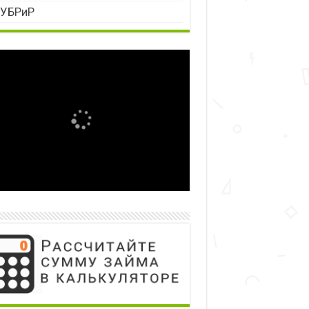
УБРиР