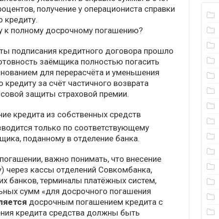
роцентов, получение у операциониста справки
о кредиту.
му к полному досрочному погашению?
даты подписания кредитного договора прошло
готовность заёмщика полностью погасить
снованием для перерасчёта и уменьшения
кредиту за счёт частичного возврата
нсовой защиты страховой премии.
ие кредита из собственных средств
изводится только по соответствующему
ика, поданному в отделение банка.
погашении, важно понимать, что внесение
у) через кассы отделений Совкомбанка,
х банков, терминалы платёжных систем,
ольных сумм «для досрочного погашения
вляется
досрочным погашением кредита с
ения кредита средства должны быть