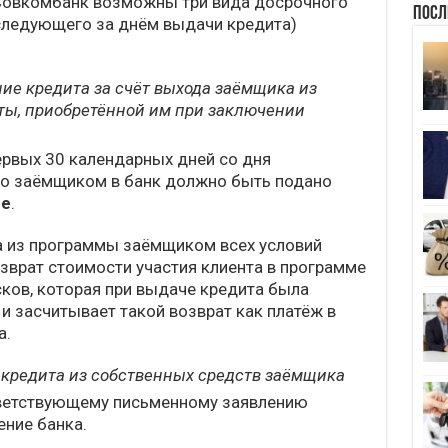
Совкомбанк возможны три вида досрочного
Посл
 следующего за днём выдачи кредита)
ие кредита за счёт выхода заёмщика из
ы, приобретённой им при заключении
ервых 30 календарных дней со дня
го заёмщиком в банк должно быть подано
ие
.
а из программы заёмщиком всех условий
зврат стоимости участия клиента в программе
ков, которая при выдаче кредита была
и засчитывает такой возврат как платёж в
а.
кредита из собственных средств заёмщика
тветствующему письменному заявлению
ение банка.