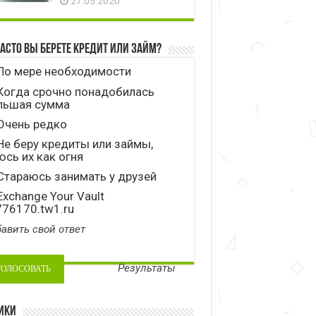
27.05.2020
часто вы берете кредит или займ?
По мере необходимости
Когда срочно понадобилась
льшая сумма
Очень редко
е беру кредиты или займы,
сь их как огня
тараюсь занимать у друзей
xchange Your Vault
776170.tw1.ru
авить свой ответ
Результаты
ики