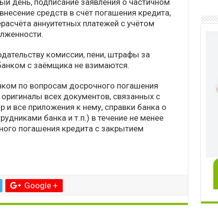
ый день, подписание заявления о частичном
внесение средств в счёт погашения кредита,
ерасчёта аннуитетных платежей с учётом
лженности.
дательству комиссии, пени, штрафы за
банком с заёмщика не взимаются.
нком по вопросам досрочного погашения
 оригиналы всех документов, связанных с
 и все приложения к нему, справки банка о
удниками банка и т.п.) в течение не менее
чного погашения кредита c закрытием
о
Google +