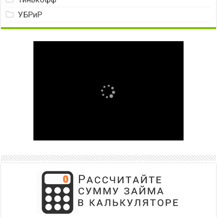
УБРиР