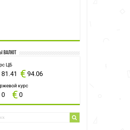
ы валют
рс ЦБ
$
€
81.41
94.06
ржевой курс
$
€
0
0