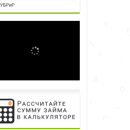
УБРиР