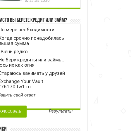
27.05.2020
часто вы берете кредит или займ?
По мере необходимости
Когда срочно понадобилась
льшая сумма
Очень редко
е беру кредиты или займы,
сь их как огня
тараюсь занимать у друзей
xchange Your Vault
776170.tw1.ru
авить свой ответ
Результаты
ики