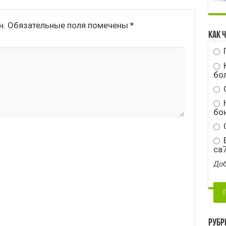
н.
Обязательные поля помечены
*
Как 
бо
Н
бою
С
E
ca
Доб
Рубр