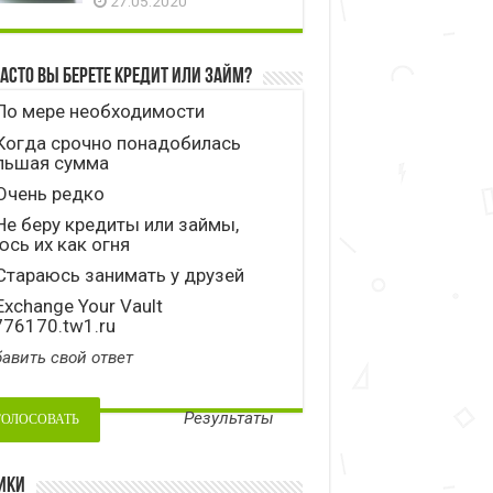
27.05.2020
часто вы берете кредит или займ?
По мере необходимости
Когда срочно понадобилась
льшая сумма
Очень редко
е беру кредиты или займы,
сь их как огня
тараюсь занимать у друзей
xchange Your Vault
776170.tw1.ru
авить свой ответ
Результаты
ики