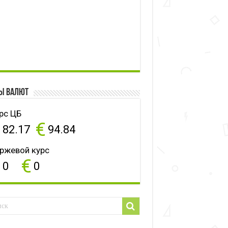
ы валют
рс ЦБ
$
€
82.17
94.84
ржевой курс
$
€
0
0