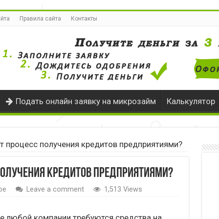
айта
Правила сайта
Контакты
Подать онлайн заявку на микрозайм
Калькулятор
т процесс получения кредитов предприятиями?
получения кредитов предприятиями?
ое
Leave a comment
1,513 Views
де любой компании требуются средства на