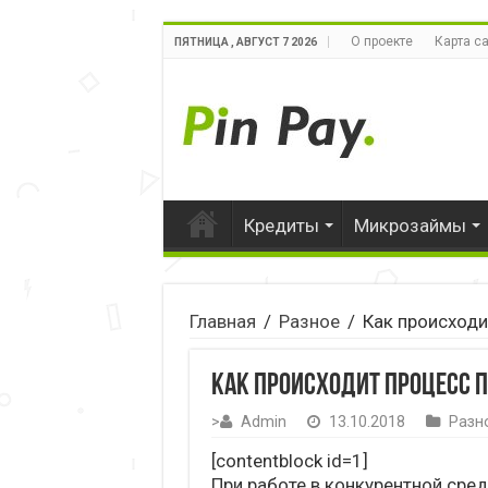
О проекте
Карта с
ПЯТНИЦА , АВГУСТ 7 2026
Кредиты
Микрозаймы
Главная
/
Разное
/
Как происходи
Как происходит процесс 
>
Admin
13.10.2018
Разн
[contentblock id=1]
При работе в конкурентной сре