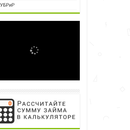
УБРиР