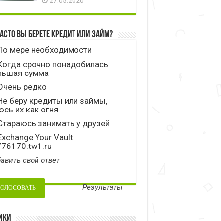
27.05.2020
часто вы берете кредит или займ?
По мере необходимости
Когда срочно понадобилась
льшая сумма
Очень редко
е беру кредиты или займы,
сь их как огня
тараюсь занимать у друзей
xchange Your Vault
776170.tw1.ru
авить свой ответ
Результаты
ики