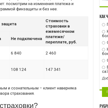
лет: посмотрим на изменения платежа и
граммой финзащиты и без нее.
Как 
Стоимость
 защита
страховки в
ежемесячном
бо
платеже/
а
Не подключена
переплате, руб.
Н
6 840
2 460
бою
С
E
108 124
147 341
ca
Доб
ным и сознательным – клиент наверняка
вора страхования.
 страховки?
Рубр