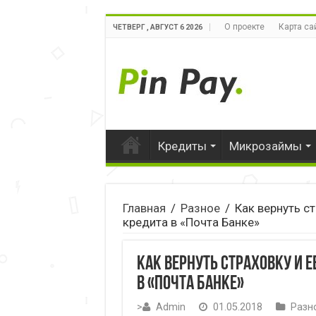
О проекте
Карта са
ЧЕТВЕРГ , АВГУСТ 6 2026
Кредиты
Микрозаймы
Главная
/
Разное
/
Как вернуть с
кредита в «Почта Банке»
Как вернуть страховку и 
в «Почта Банке»
>
Admin
01.05.2018
Разн