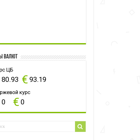
ы валют
рс ЦБ
$
€
80.93
93.19
ржевой курс
$
€
0
0