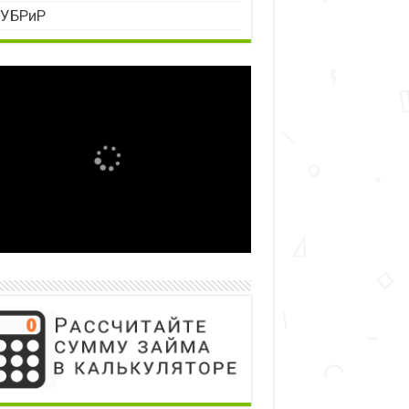
УБРиР