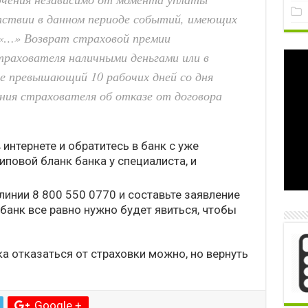
тствии в данном периоде событий, имеющих
 «…» Возврат страховой премии
трахователя наличными деньгами или в
 не превышающий 10 рабочих дней со дня
ения страхователя об отказе от договора
интернете и обратитесь в банк с уже
иповой бланк банка у специалиста, и
линии 8 800 550 0770 и составьте заявление
 банк все равно нужно будет явиться, чтобы
а отказаться от страховки можно, но вернуть
Google +