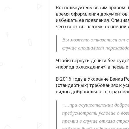
Воспользуйтесь своим правом н
время оформления документов,
избежать ее появления. Специа
чего состоит платеж: основной 
Вы можете отказаться от ст
случае специалист перезаведе
Чтобы вернуть деньги без суде
«период охлаждения»: в первые
В 2016 году в Указание Банка Р
(стандартных) требованиях к у
видов добровольного страхован
«…при осуществлении добров
предусмотреть условие о во
премии в случае отказа стра
рабочих дней со дня его зак