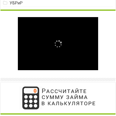
УБРиР