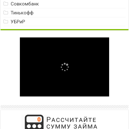
Совкомбанк
Тинькофф
УБРиР