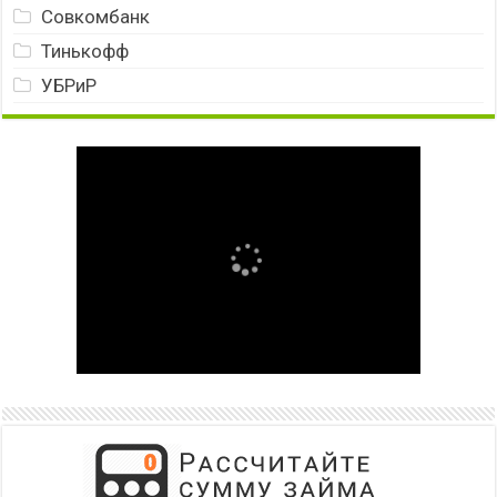
Совкомбанк
Тинькофф
УБРиР