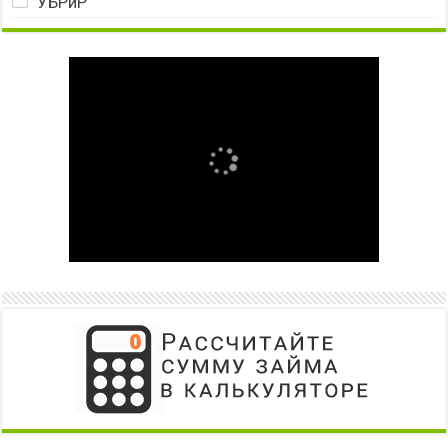
УБРиР