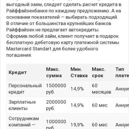
выгодный заем, следует сделать расчет кредита в
Райффайзенбанке по каждому предложению. А на
основании показателей — выбирать подходящий.
В отличие от большинства крупнейших банков
Райффайзен не предлагает автокредиты.
Оформив любой займ, клиент получает в подарок
бесплатную дебетовую карту платежной системы
Mastercard Standart для более удобного
погашения.
Макс.
Мин.
Макс.
Тип
Кредит
сумма
Ставка
срок
плат
Персональный
1500000
60
14,9%
Аннуи
кредит
руб.
месяцев
Зарплатные
2000000
14,9%
60 мес
Аннуи
клиенты
руб.
Сотрудникам
1000000
компаний —
19,9%
60 мес
Аннуи
руб.