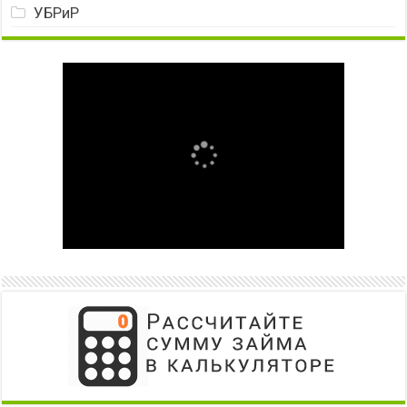
УБРиР