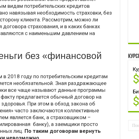
ым видам потребительских кредитов
ивно навязывая необходимость страховки, без
 сторону клиента. Рассмотрим, можно ли
 договора страхования, и в каких банках
тавляются с наименьшим давлением на
еньги без «финансовой
Курс
Ку
 в 2018 году по потребительским кредитам
ляется необязательной. Зная раздражающее
анки все чаще называют данные программы
Би
 факту предлагается обычный договор на
и здоровья. При этом в обход закона об
ения» часто заключаются коллективные
лем является банк, а страховщиком –
илированная банку), а заемщики просто
нных лиц.
По таким договорам вернуть
вки невозможно.