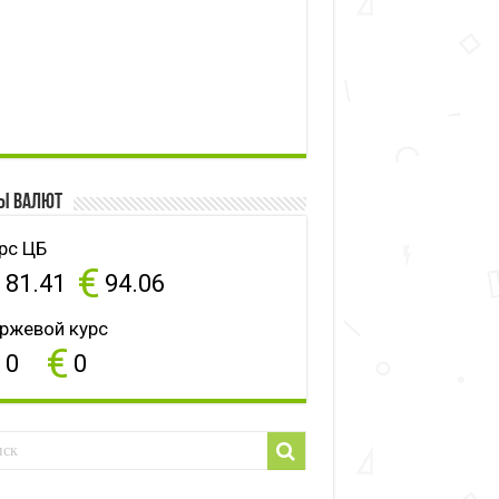
ы валют
рс ЦБ
$
€
81.41
94.06
ржевой курс
$
€
0
0