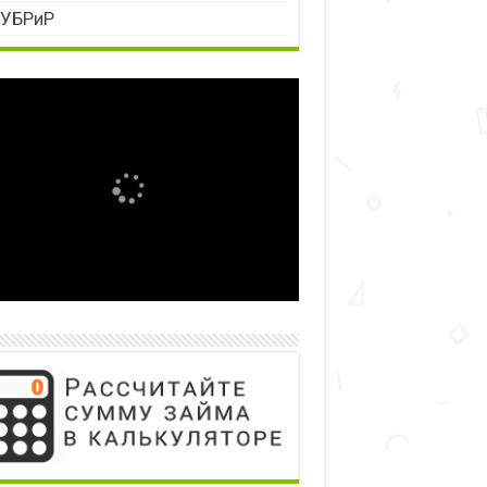
УБРиР