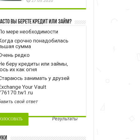
27.05.2020
часто вы берете кредит или займ?
По мере необходимости
Когда срочно понадобилась
льшая сумма
Очень редко
е беру кредиты или займы,
сь их как огня
тараюсь занимать у друзей
xchange Your Vault
776170.tw1.ru
авить свой ответ
Результаты
ики