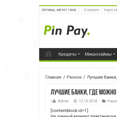
О проекте
Карта с
ПЯТНИЦА , АВГУСТ 7 2026
Кредиты
Микрозаймы
Главная
/
Разное
/
Лучшие банки,
Лучшие банки, где можно 
>
Admin
12.10.2018
Разн
[contentblock id=1]
На данный момент практически