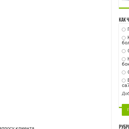
Как 
бо
Н
бою
С
E
ca
Доб
Рубр
апросу клиента