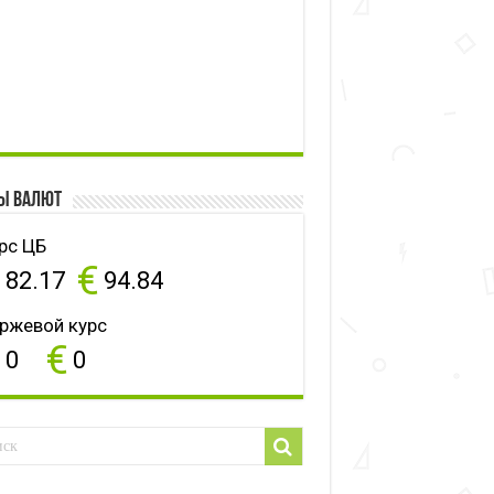
ы валют
рс ЦБ
$
€
82.17
94.84
ржевой курс
$
€
0
0