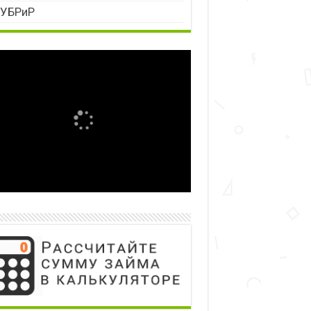
УБРиР