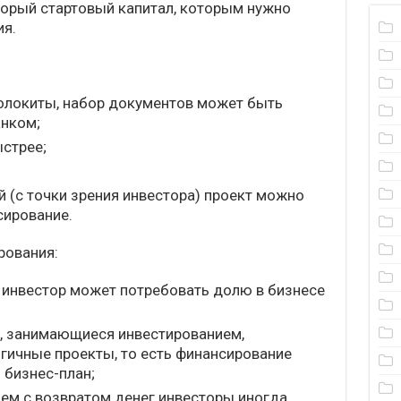
торый стартовый капитал, которым нужно
я.
олокиты, набор документов может быть
анком;
стрее;
 (с точки зрения инвестора) проект можно
сирование.
рования:
инвестор может потребовать долю в бизнесе
, занимающиеся инвестированием,
ичные проекты, то есть финансирование
 бизнес-план;
лем с возвратом денег инвесторы иногда