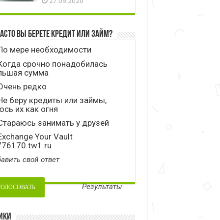
27.05.2020
часто вы берете кредит или займ?
По мере необходимости
Когда срочно понадобилась
льшая сумма
Очень редко
е беру кредиты или займы,
сь их как огня
тараюсь занимать у друзей
xchange Your Vault
776170.tw1.ru
авить свой ответ
Результаты
ики