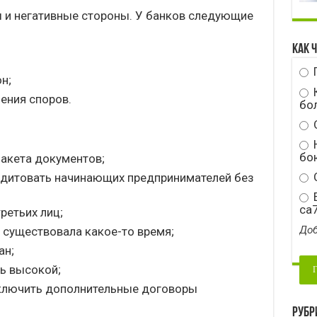
 и негативные стороны. У банков следующие
Как 
н;
ения споров.
бо
Н
бою
акета документов;
С
едитовать начинающих предпринимателей без
E
ca
ретьих лиц;
Доб
 существовала какое-то время;
ан;
ь высокой;
аключить дополнительные договоры
Рубр