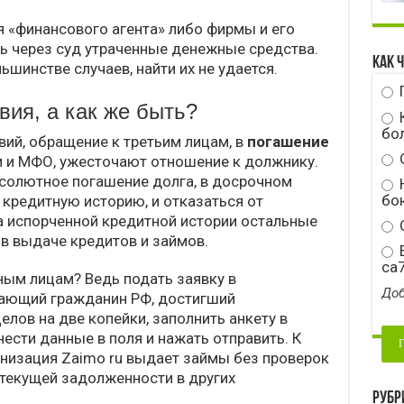
 «финансового агента» либо фирмы и его
ь через суд утраченные денежные средства.
Как 
шинстве случаев, найти их не удается.
ия, а как же быть?
бо
вий, обращение к третьим лицам, в
погашение
ки и МФО, ужесточают отношение к должнику.
бсолютное погашение долга, в досрочном
Н
бою
 кредитную историю, и отказаться от
за испорченной кредитной истории остальные
С
 в выдаче кредитов и займов.
E
ca
ым лицам? Ведь подать заявку в
Доб
ающий гражданин РФ, достигший
лов на две копейки, заполнить анкету в
ести данные в поля и нажать отправить. К
низация Zaimo ru выдает займы без проверок
 текущей задолженности в других
Рубр