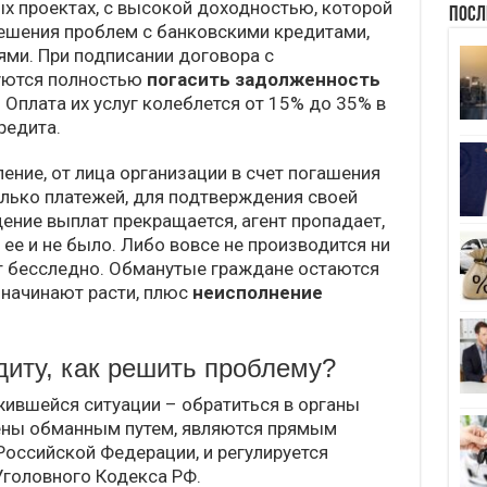
х проектах, с высокой доходностью, которой
Посл
ешения проблем с банковскими кредитами,
ми. При подписании договора с
уются полностью
погасить задолженность
Оплата их услуг колеблется от 15% до 35% в
редита.
ение, от лица организации в счет погашения
лько платежей, для подтверждения своей
ение выплат прекращается, агент пропадает,
 ее и не было. Либо вовсе не производится ни
ют бесследно. Обманутые граждане остаются
 начинают расти, плюс
неисполнение
диту, как решить проблему?
ившейся ситуации – обратиться в органы
чены обманным путем, являются прямым
оссийской Федерации, и регулируется
Уголовного Кодекса РФ.