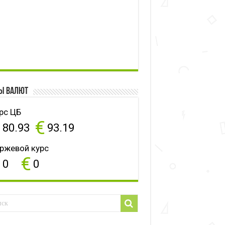
ы валют
рс ЦБ
$
€
80.93
93.19
ржевой курс
$
€
0
0