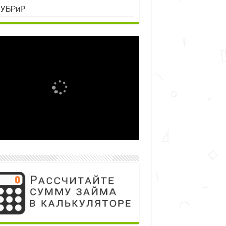
УБРиР