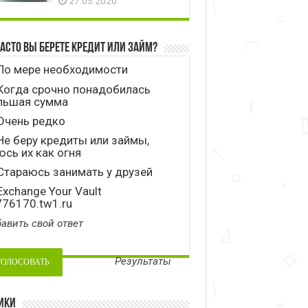
27.05.2020
часто вы берете кредит или займ?
По мере необходимости
Когда срочно понадобилась
льшая сумма
Очень редко
е беру кредиты или займы,
сь их как огня
тараюсь занимать у друзей
xchange Your Vault
776170.tw1.ru
авить свой ответ
Результаты
ики