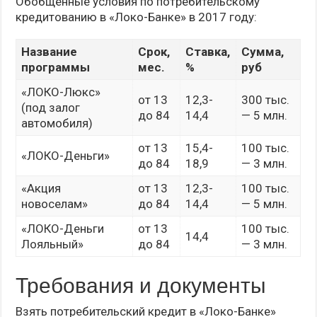
Обобщенные условия по потребительскому
кредитованию в «Локо-Банке» в 2017 году:
Название
Срок,
Ставка,
Сумма,
программы
мес.
%
руб
«ЛОКО-Люкс»
от 13
12,3-
300 тыс.
(под залог
до 84
14,4
— 5 млн.
автомобиля)
от 13
15,4-
100 тыс.
«ЛОКО-Деньги»
до 84
18,9
— 3 млн.
«Акция
от 13
12,3-
100 тыс.
новоселам»
до 84
14,4
— 5 млн.
«ЛОКО-Деньги
от 13
100 тыс.
14,4
Лояльный»
до 84
— 3 млн.
Требования и документы
Взять потребительский кредит в «Локо-Банке»