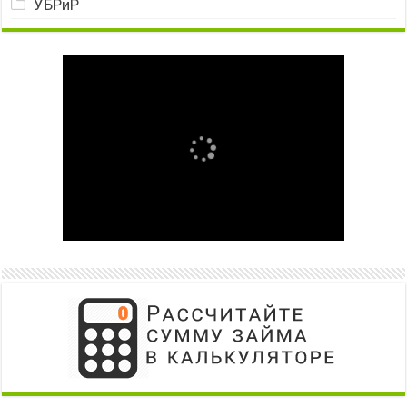
УБРиР