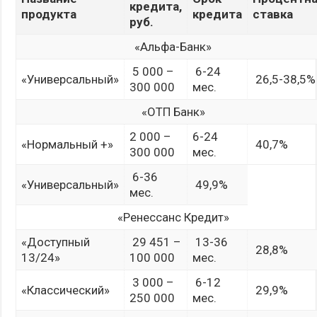
кредита,
продукта
кредита
ставка
руб.
«Альфа-Банк»
5 000 –
6-24
«Универсальный»
26,5-38,5%
300 000
мес.
«ОТП Банк»
2 000 –
6-24
«Нормальный +»
40,7%
300 000
мес.
6-36
«Универсальный»
49,9%
мес.
«Ренессанс Кредит»
«Доступный
29 451 –
13-36
28,8%
13/24»
100 000
мес.
3 000 –
6-12
«Классический»
29,9%
250 000
мес.