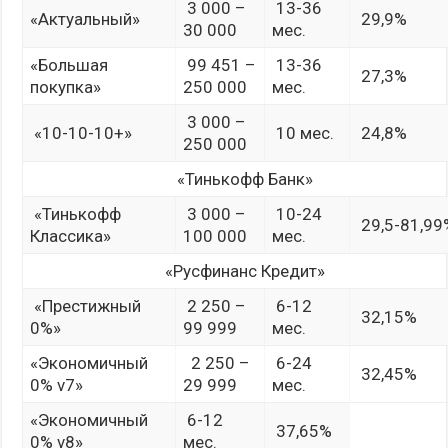
3 000 –
13-36
«Актуальный»
29,9%
30 000
мес.
«Большая
99 451 –
13-36
27,3%
покупка»
250 000
мес.
3 000 –
«10-10-10+»
10 мес.
24,8%
250 000
«Тинькофф Банк»
«Тинькофф
3 000 –
10-24
29,5-81,99
Классика»
100 000
мес.
«Русфинанс Кредит»
«Престижный
2 250 –
6-12
32,15%
0%»
99 999
мес.
«Экономичный
2 250 –
6-24
32,45%
0% v7»
29 999
мес.
«Экономичный
6-12
37,65%
0% v8»
мес.