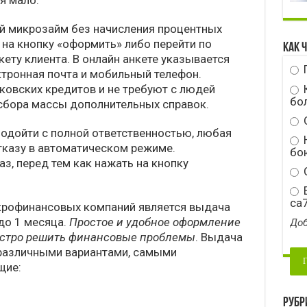
я мало.
й микрозайм без начисления процентных
 на кнопку «оформить» либо перейти по
Как 
кету клиента. В онлайн анкете указывается
ктронная почта и мобильный телефон.
овских кредитов и не требуют с людей
бо
 сбора массы дополнительных справок.
подойти с полной ответственностью, любая
Н
тказу в автоматическом режиме.
бою
аз, перед тем как нажать на кнопку
С
E
ca
рофинансовых компаний является выдача
до 1 месяца.
Простое и удобное оформление
Доб
ыстро решить финансовые проблемы
. Выдача
различными вариантами, самыми
щие:
Рубр