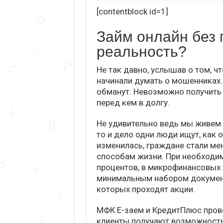
[contentblock id=1]
Займ онлайн без 
реальность?
Не так давно, услышав о том, ч
начинали думать о мошенниках. 
обманут. Невозможно получить 
перед кем в долгу.
Не удивительно ведь мы живем 
то и дело одни люди ищут, как 
изменилась, граждане стали ме
способам жизни. При необходим
процентов, в микрофинансовых 
минимальным набором документ
которых проходят акции.
МФК Е-заем и КредитПлюс прово
клиенты получают возможность