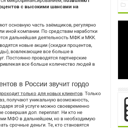
тся микрофинансированием,
позволяют
роцентов с высокими шансами на
ют основную часть заёмщиков, регулярно
ли иной компании. По средствам наработки
тся дальнейшая деятельность МФК и МКК.
водятся новые акции (скидки процентов,
оды), вовлекающие все больше в
уг. Постоянно проводятся партнерские
привлекая все больше количество людей в
нтов в России звучит гордо
роходит только для новых клиентов
. Только
раз, получают уникальную возможность,
годаря этой услуге можно своевременно
 совершая доп. переплат. Ни кто не
гами МФО в дальнейшем, но в необходимую
ать срочные деньги. Те, кто становятся