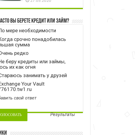
27.05.2020
часто вы берете кредит или займ?
По мере необходимости
Когда срочно понадобилась
льшая сумма
Очень редко
е беру кредиты или займы,
сь их как огня
тараюсь занимать у друзей
xchange Your Vault
776170.tw1.ru
авить свой ответ
Результаты
ики