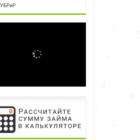
УБРиР