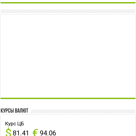
Курсы валют
Курс ЦБ
$
€
81.41
94.06