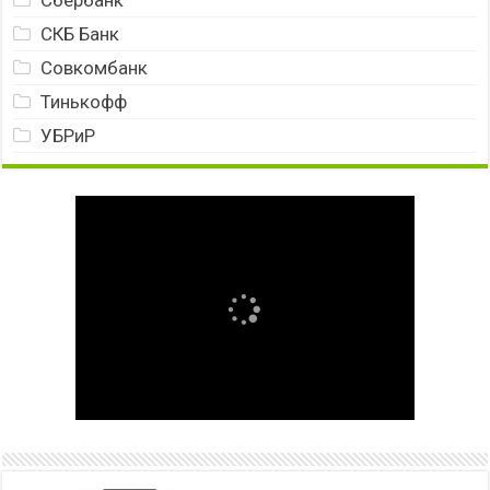
СКБ Банк
Совкомбанк
Тинькофф
УБРиР