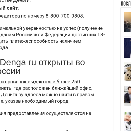
ьстве Деньги;
Посл
ый сайт
;
редитора по номеру 8-800-700-0808.
симальной уверенностью на успех (получение
жданам Российской Федерации достигших 18-
дить платежеспособность наличием
ода.
Denga ru открыты во
оссии
 и проверок выдаются в более 250
знать, где расположен ближайший офис,
 Деньга ру адреса можно найти в правом
це, указав необходимый город.
вия предоставления осуществляются на