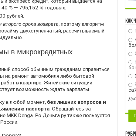
ный экспресс кредит, который выдается на
,140 % — 795,152 % годовых.
00 рублей.
Как 
и второго срока возврата
, поэтому алгоритм
розайму двухступенчатый, рассчитываемый
идуально.
бо
мы в микрокредитных
Н
бою
пный способ обычным гражданам справиться
мы на ремонт автомобиля либо бытовой
С
работ в квартире. Житейские ситуации
E
ствует возможность ждать зарплаты.
ca
Доб
чку в любой момент,
без лишних вопросов и
дъявлению паспорта
. Обращайтесь за
е МКК Denga. Ро Деньга ру также пользуется
 России.
Рубр
в Denga?