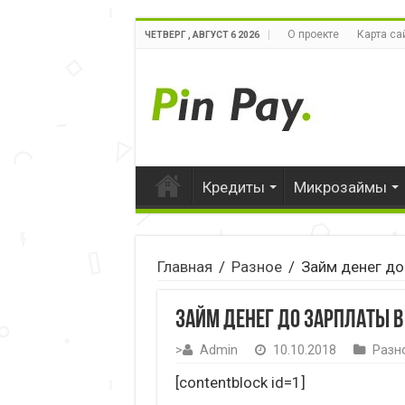
О проекте
Карта са
ЧЕТВЕРГ , АВГУСТ 6 2026
Кредиты
Микрозаймы
Главная
/
Разное
/
Займ денег до
Займ денег до зарплаты в
>
Admin
10.10.2018
Разн
[contentblock id=1]