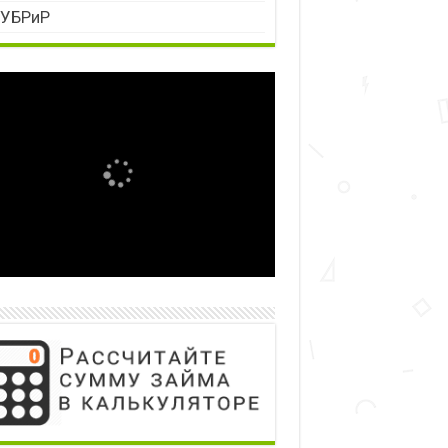
УБРиР