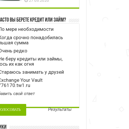
27.05.2020
часто вы берете кредит или займ?
По мере необходимости
Когда срочно понадобилась
льшая сумма
Очень редко
е беру кредиты или займы,
сь их как огня
тараюсь занимать у друзей
xchange Your Vault
776170.tw1.ru
авить свой ответ
Результаты
ики