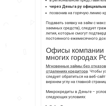
в региональном представител
через Деньга ру официальн
позвонив на горячую линию к
Подавать заявку на займ с мак
заемных средств), следует гра
летия, которые смогут подтвер
постоянного ежемесячного дох
Офисы компании 
многих городах Р
Мгновенные займы без отказов
отделениях кредитора
. Чтобы у
следует обратиться на веб-сайт
верхнем углу на главной страни
Микрокредиты в Деньге – усло
следующих условиях: