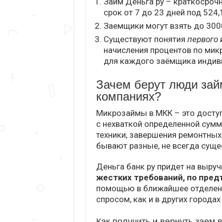
Займ Деньга ру – краткосроч
срок от 7 до 23 дней под 524
Заемщики могут взять до 300
Существуют понятия
первого 
начисления процентов по мик
для каждого заёмщика индив
Зачем берут люди зай
компаниях?
Микрозаймы в МКК – это досту
с нехваткой определенной сум
техники, завершения ремонтных 
бывают разные, не всегда суще
Деньга банк ру придет на выру
жестких требований, по пре
помощью в ближайшее отделени
спросом, как и в других городах
Как получить и вернуть заем 