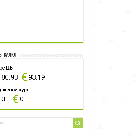
ы валют
рс ЦБ
$
€
80.93
93.19
ржевой курс
$
€
0
0