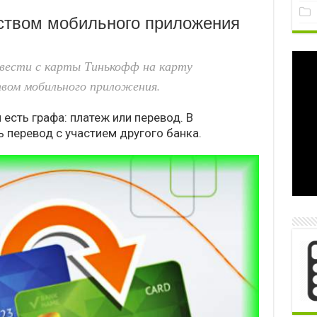
ством мобильного приложения
евести с карты Тинькофф на карту
вом мобильного приложения.
 есть графа: платеж или перевод. В
перевод с участием другого банка.