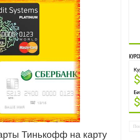
Курс
Ку
Би
карты Тинькофф на карту