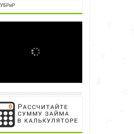
УБРиР