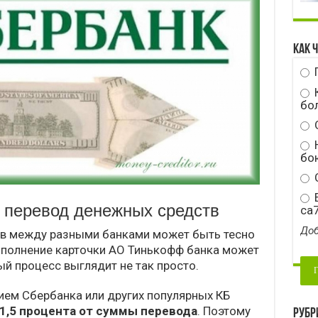
Как 
бо
Н
бою
С
E
 перевод денежных средств
ca
Доб
в между разными банками может быть тесно
пополнение карточки АО Тинькофф банка может
ый процесс выглядит не так просто.
тием Сбербанка или других популярных КБ
1,5 процента от суммы перевода
. Поэтому
Рубр