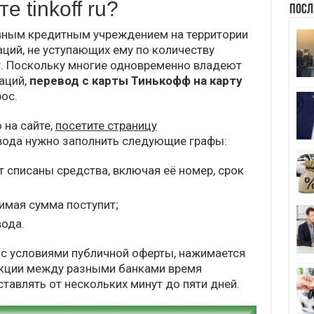
 tinkoff ru?
Посл
авным кредитным учреждением на территории
аций, не уступающих ему по количеству
г. Поскольку многие одновременно владеют
аций,
перевод с карты Тинькофф на карту
ос.
 на сайте,
посетите страницу
евода нужно заполнить следующие графы:
т списаны средства, включая её номер, срок
имая сумма поступит;
вода.
с условиями публичной оферты, нажимается
акции между разными банками время
тавлять от нескольких минут до пяти дней.