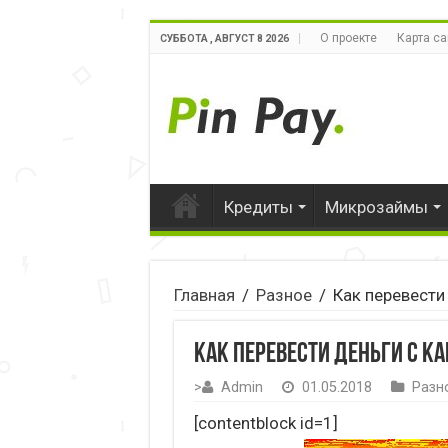
О проекте
Карта са
СУББОТА , АВГУСТ 8 2026
Кредиты
Микрозаймы
Главная
/
Разное
/
Как перевести
Как перевести деньги с к
>
Admin
01.05.2018
Разн
[contentblock id=1]