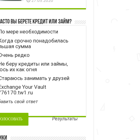
27.05.2020
часто вы берете кредит или займ?
По мере необходимости
Когда срочно понадобилась
льшая сумма
Очень редко
е беру кредиты или займы,
сь их как огня
тараюсь занимать у друзей
xchange Your Vault
776170.tw1.ru
авить свой ответ
Результаты
ики