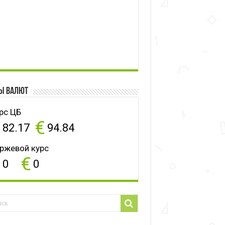
ы валют
рс ЦБ
$
€
82.17
94.84
ржевой курс
$
€
0
0