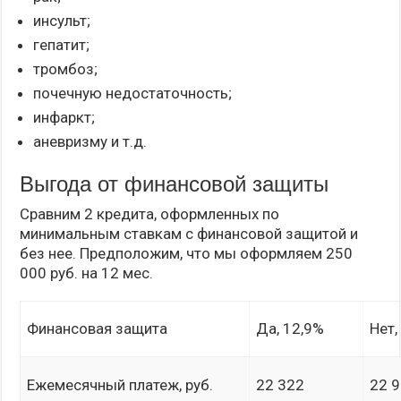
инсульт;
гепатит;
тромбоз;
почечную недостаточность;
инфаркт;
аневризму и т.д.
Выгода от финансовой защиты
Сравним 2 кредита, оформленных по
минимальным ставкам с финансовой защитой и
без нее. Предположим, что мы оформляем 250
000 руб. на 12 мес.
Финансовая защита
Да, 12,9%
Нет,
Ежемесячный платеж, руб.
22 322
22 