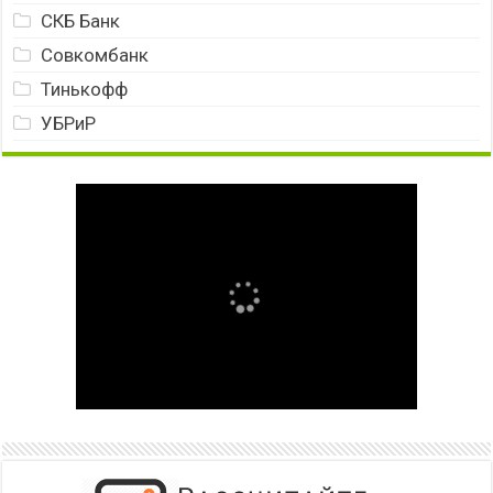
СКБ Банк
Совкомбанк
Тинькофф
УБРиР