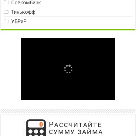
Совкомбанк
Тинькофф
УБРиР