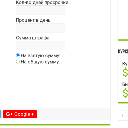
Кол-во дней просрочки
Процент в день
Сумма штрафа
Курс
На взятую сумму:
На общую сумму:
Ку
Би
Google +