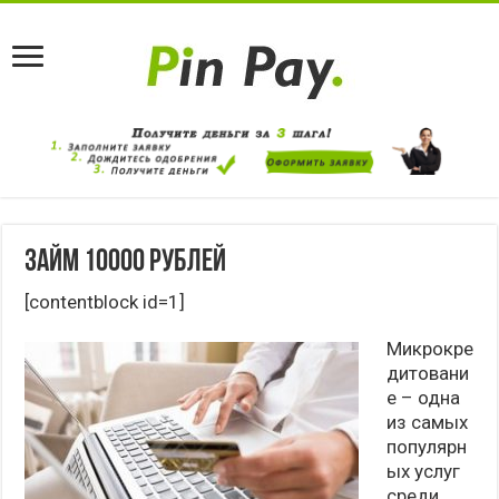
Займ 10000 рублей
[contentblock id=1]
Микрокре
дитовани
е – одна
из самых
популярн
ых услуг
среди