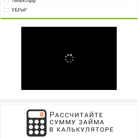
Тинькофф
УБРиР