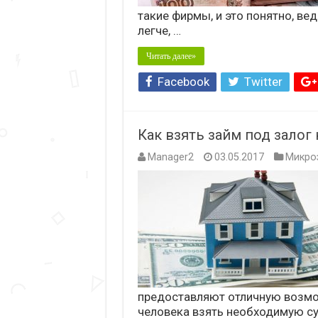
такие фирмы, и это понятно, в
легче, …
Читать далее»
Facebook
Twitter
Как взять займ под зало
Manager2
03.05.2017
Микро
предоставляют отличную возм
человека взять необходимую с