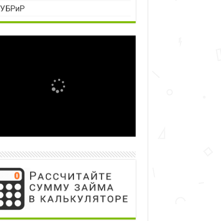
УБРиР