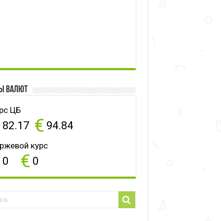
ы валют
рс ЦБ
$
€
82.17
94.84
ржевой курс
$
€
0
0