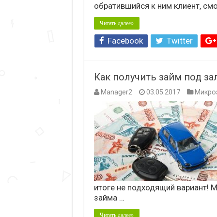
обратившийся к ним клиент, см
Читать далее»
Facebook
Twitter
Как получить займ под за
Manager2
03.05.2017
Микро
итоге не подходящий вариант! 
займа …
Читать далее»