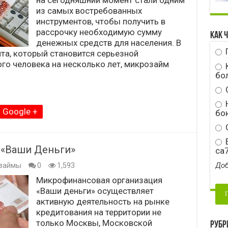
на сегодняшний момент стали одним
из самых востребованных
инструментов, чтобы получить в
рассрочку необходимую сумму
Как 
денежных средств для населения. В
ита, который становится серьезной
го человека на несколько лет, микрозайм
бо
Н
Google +
бою
С
E
 «Ваши Деньги»
ca
Доб
займы
0
1,593
Микрофинансовая организация
«Ваши деньги» осуществляет
активную деятельность на рынке
кредитования на территории не
только Москвы, Московской
Рубр