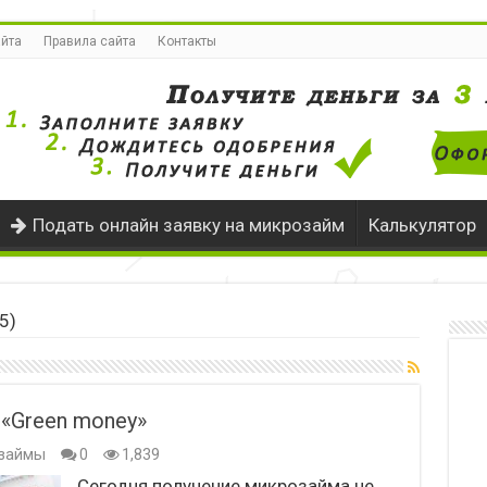
айта
Правила сайта
Контакты
Подать онлайн заявку на микрозайм
Калькулятор
5)
«Green money»
займы
0
1,839
Сегодня получение микрозайма не