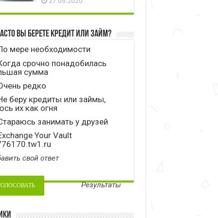
27.05.2020
часто вы берете кредит или займ?
По мере необходимости
Когда срочно понадобилась
льшая сумма
Очень редко
е беру кредиты или займы,
сь их как огня
тараюсь занимать у друзей
xchange Your Vault
776170.tw1.ru
авить свой ответ
Результаты
ики