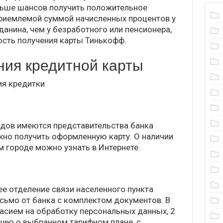
льше шансов получить положительное
приемлемой суммой начисленных процентов у
нина, чем у безработного или пенсионера,
ость получения карты Тинькофф.
ния кредитной карты
ия кредитки
одов имеются представительства банка
но получить оформленную карту. О наличии
м городе можно узнать в Интернете.
ее отделение связи населенного пункта
исьмо от банка с комплектом документов. В
ласием на обработку персональных данных, 2
цию о выбранном тарифном плане, с