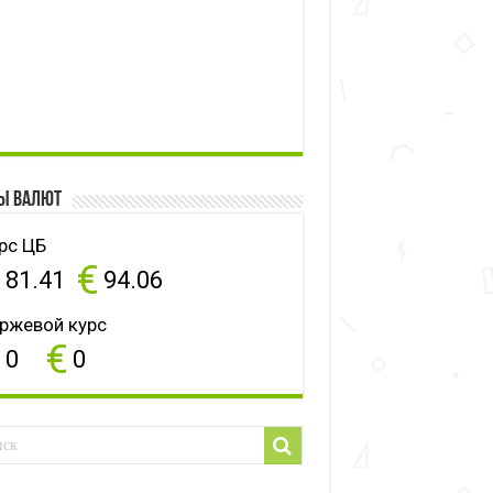
ы валют
рс ЦБ
$
€
81.41
94.06
ржевой курс
$
€
0
0