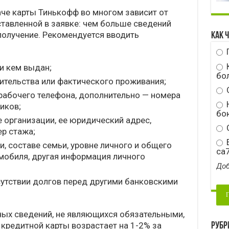
че карты Тинькофф во многом зависит от
тавленной в заявке: чем больше сведений
 получение. Рекомендуется вводить
Как 
 и кем выдан;
бо
ительства или фактического проживания;
рабочего телефона, дополнительно — номера
Н
иков;
бою
 организации, ее юридический адрес,
С
р стажа;
E
, составе семьи, уровне личного и общего
ca
омобиля, другая информация личного
Доб
сутствии долгов перед другими банковскими
ных сведений, не являющихся обязательными,
кредитной карты возрастает на 1-2% за
Рубр