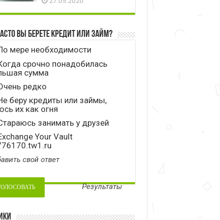
27.05.2020
часто вы берете кредит или займ?
По мере необходимости
Когда срочно понадобилась
льшая сумма
Очень редко
е беру кредиты или займы,
сь их как огня
тараюсь занимать у друзей
xchange Your Vault
776170.tw1.ru
авить свой ответ
Результаты
ики