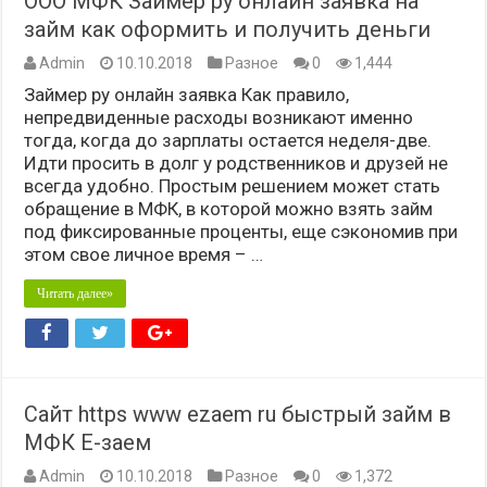
ООО МФК Займер ру онлайн заявка на
займ как оформить и получить деньги
Admin
10.10.2018
Разное
0
1,444
Займер ру онлайн заявка Как правило,
непредвиденные расходы возникают именно
тогда, когда до зарплаты остается неделя-две.
Идти просить в долг у родственников и друзей не
всегда удобно. Простым решением может стать
обращение в МФК, в которой можно взять займ
под фиксированные проценты, еще сэкономив при
этом свое личное время – …
Читать далее»
Сайт https www ezaem ru быстрый займ в
МФК Е-заем
Admin
10.10.2018
Разное
0
1,372