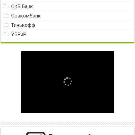
СКБ Банк
Совкомбанк
Тинькофф
УБРиР