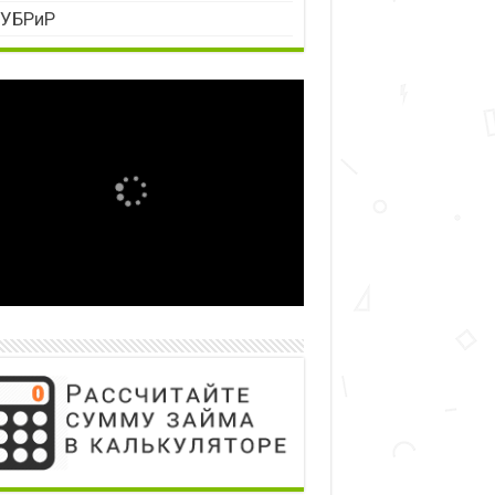
УБРиР