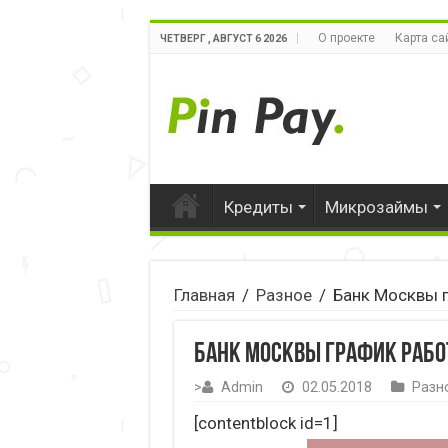
О проекте
Карта са
ЧЕТВЕРГ , АВГУСТ 6 2026
Кредиты
Микрозаймы
Главная
/
Разное
/
Банк Москвы 
Банк Москвы график рабо
>
Admin
02.05.2018
Разн
[contentblock id=1]