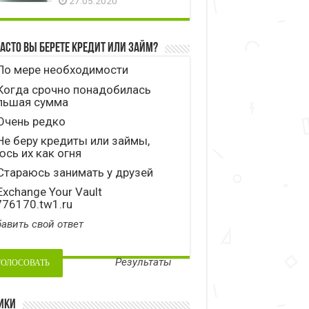
27.05.2020
часто вы берете кредит или займ?
По мере необходимости
Когда срочно понадобилась
льшая сумма
Очень редко
е беру кредиты или займы,
сь их как огня
тараюсь занимать у друзей
xchange Your Vault
776170.tw1.ru
авить свой ответ
Результаты
ики