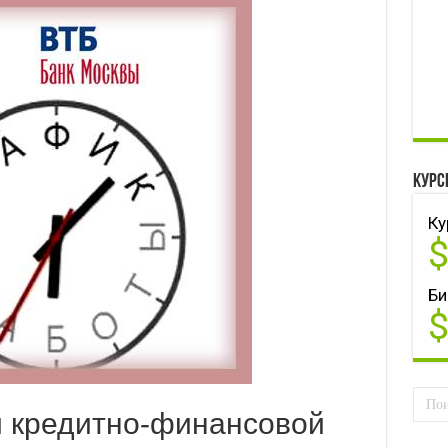
Курс
Ку
Би
й кредитно-финансовой