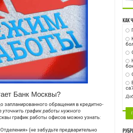
Как 
бо
Н
бою
С
E
ca
тает Банк Москвы?
Доб
до запланированного обращения в кредитно-
е
уточнить график работы нужного
осквы график работы офисов можно узнать:
 «Отделения» (не забудьте предварительно
Рубр