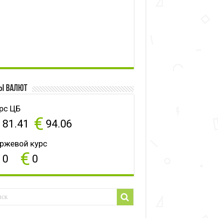
ы валют
рс ЦБ
$
€
81.41
94.06
ржевой курс
$
€
0
0