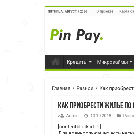
О проекте
Карта с
ПЯТНИЦА , АВГУСТ 7 2026
Кредиты
Микрозаймы
Главная
/
Разное
/
Как приобрест
Как приобрести жилье по
>
Admin
10.10.2018
Разн
[contentblock id=1]
Для военнослужащих есть неск