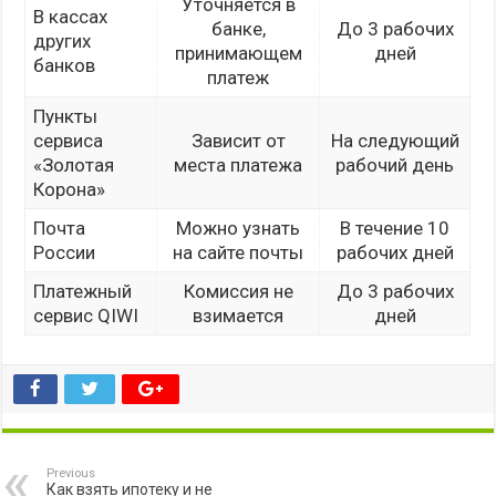
Уточняется в
В кассах
банке,
До 3 рабочих
других
принимающем
дней
банков
платеж
Пункты
сервиса
Зависит от
На следующий
«Золотая
места платежа
рабочий день
Корона»
Почта
Можно узнать
В течение 10
России
на сайте почты
рабочих дней
Платежный
Комиссия не
До 3 рабочих
сервис QIWI
взимается
дней
Previous
Как взять ипотеку и не