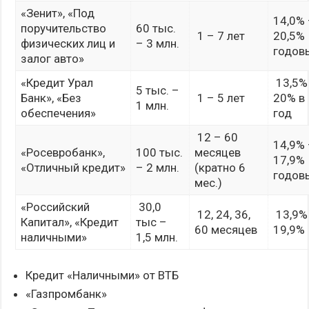
«Зенит», «Под
14,0%
поручительство
60 тыс.
1 – 7 лет
20,5%
физических лиц и
– 3 млн.
годов
залог авто»
«Кредит Урал
13,5%
5 тыс. –
Банк», «Без
1 – 5 лет
20% в
1 млн.
обеспечения»
год
12 – 60
14,9%
«Росевробанк»,
100 тыс.
месяцев
17,9%
«Отличный кредит»
– 2 млн.
(кратно 6
годов
мес.)
«Российский
30,0
12, 24, 36,
13,9%
Капитал», «Кредит
тыс –
60 месяцев
19,9%
наличными»
1,5 млн.
Кредит «Наличными» от ВТБ
«Газпромбанк»