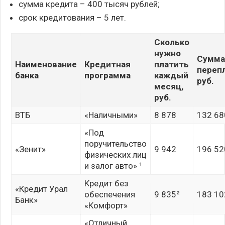
сумма кредита – 400 тысяч рублей;
срок кредитования – 5 лет.
Сколько
нужно
Сумм
Наименование
Кредитная
платить
переп
банка
программа
каждый
руб.
месяц,
руб.
ВТБ
«Наличными»
8 878
132 68
«Под
поручительство
«Зенит»
9 942
196 52
физических лиц
и залог авто» ¹
Кредит без
«Кредит Урал
обеспечения
9 835²
183 10
Банк»
«Комфорт»
«Отличный