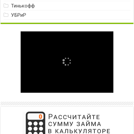
Тинькофф
УБРиР