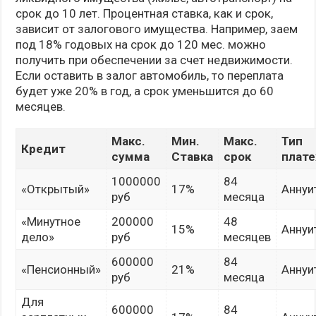
срок до 10 лет. Процентная ставка, как и срок,
зависит от залогового имущества. Например, заем
под 18% годовых на срок до 120 мес. можно
получить при обеспечении за счет недвижимости.
Если оставить в залог автомобиль, то переплата
будет уже 20% в год, а срок уменьшится до 60
месяцев.
Макс.
Мин.
Макс.
Тип
Кредит
сумма
Ставка
срок
плат
1000000
84
«Открытый»
17%
Аннуи
руб
месяца
«Минутное
200000
48
15%
Аннуи
дело»
руб
месяцев
600000
84
«Пенсионный»
21%
Аннуи
руб
месяца
Для
600000
84