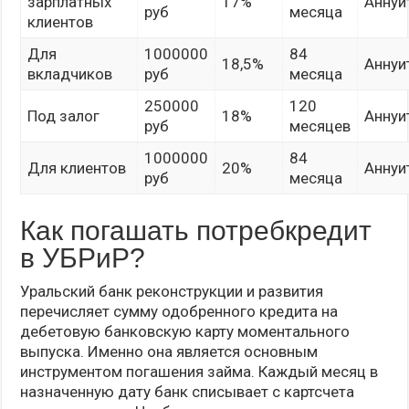
зарплатных
17%
Аннуи
руб
месяца
клиентов
Для
1000000
84
18,5%
Аннуи
вкладчиков
руб
месяца
250000
120
Под залог
18%
Аннуи
руб
месяцев
1000000
84
Для клиентов
20%
Аннуи
руб
месяца
Как погашать потребкредит
в УБРиР?
Уральский банк реконструкции и развития
перечисляет сумму одобренного кредита на
дебетовую банковскую карту моментального
выпуска. Именно она является основным
инструментом погашения займа. Каждый месяц в
назначенную дату банк списывает с картсчета