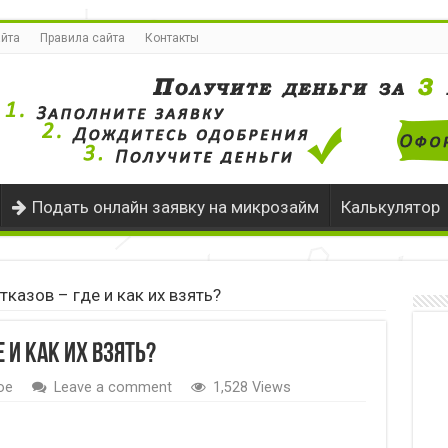
айта
Правила сайта
Контакты
Подать онлайн заявку на микрозайм
Калькулятор
казов – где и как их взять?
 и как их взять?
ое
Leave a comment
1,528 Views