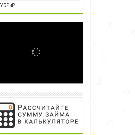
УБРиР