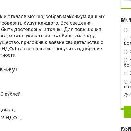
к и отказов можно, собрав максимум данных
Как 
 проверять будут каждого. Все сведения,
ы быть достоверны и точны. Для повышения
ога, можно указать автомобиль, квартиру,
ущество, приложив к заявке свидетельства о
бо
2-НДФЛ также позволит получить одобрение
тности.
Н
бою
ткажут
С
E
ca
0 рублей;
Доб
довых;
а 2-НДФЛ;
Рубр