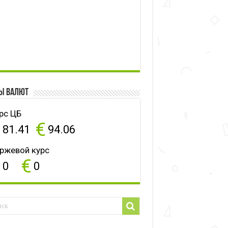
ы валют
рс ЦБ
$
€
81.41
94.06
ржевой курс
$
€
0
0