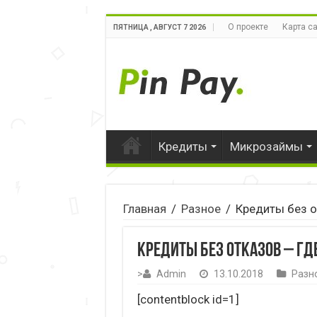
О проекте
Карта с
ПЯТНИЦА , АВГУСТ 7 2026
Кредиты
Микрозаймы
Главная
/
Разное
/
Кредиты без от
Кредиты без отказов – где
>
Admin
13.10.2018
Разн
[contentblock id=1]