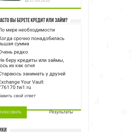
27.05.2020
часто вы берете кредит или займ?
По мере необходимости
Когда срочно понадобилась
льшая сумма
Очень редко
е беру кредиты или займы,
сь их как огня
тараюсь занимать у друзей
xchange Your Vault
776170.tw1.ru
авить свой ответ
Результаты
ики